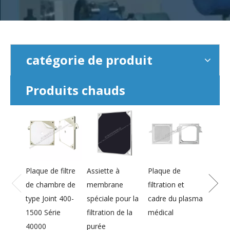
catégorie de produit
Produits chauds
Plaque de filtre
Assiette à
Plaque de
Plaqu
de chambre de
membrane
filtration et
memb
type Joint 400-
spéciale pour la
cadre du plasma
800-2
1500 Série
filtration de la
médical
haute
40000
purée