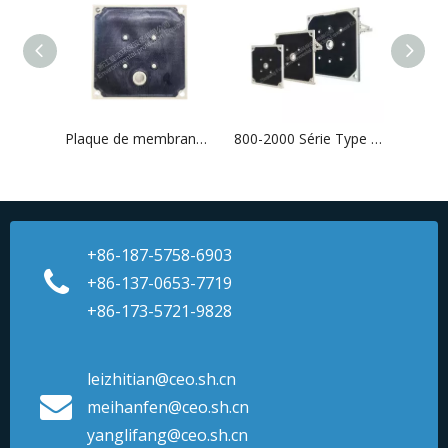
Plaque de membrane de type en caoutchouc d'alimentation en bas du centre
800-2000 Série Type de caoutchouc Plaque membranaire - Flux centrale
+86-187-5758-6903
+86-137-0653-7719
+86-173-5721-9828
leizhitian@ceo.sh.cn
meihanfen@ceo.sh.cn
yanglifang@ceo.sh.cn