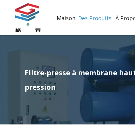
Maison
Des Produits
À Prop
Filtre-presse à membrane hau
pression