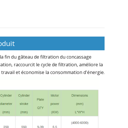
Grande plaque de filtre de forme
spéciale
mbrane PP 800-
800-2000 Sé
pression
caoutchouc 
- Flux centra
oduit
a fin du gâteau de filtration du concassage
ion, raccourcit le cycle de filtration, améliore la
du travail et économise la consommation d'énergie.