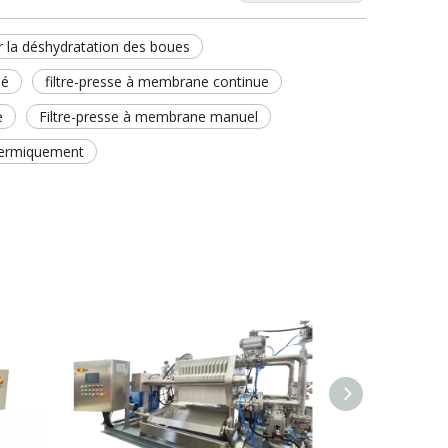
 la déshydratation des boues
sé
filtre-presse à membrane continue
e
Filtre-presse à membrane manuel
thermiquement