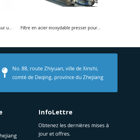
Plaque et filtre à cadre Appuyez sur un décharge de filtrat ouvert
Filtre en acier inoxydable presser pour filtration du métal précieux
No. 88, route Zhiyuan, ville de Xinshi,
comté de Deqing, province du Zhejiang
e
InfoLettre
Obtenez les dernières mises à
jour et offres.
Zhejiang