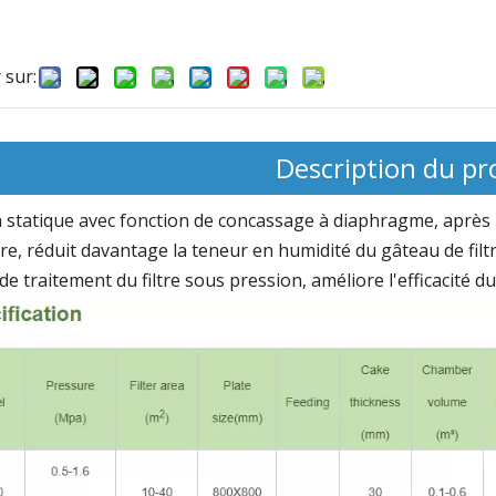
rane spéciale
Plaque de filtration et cadre du
Plaque de me
 sur:
n de la purée
plasma médical
2000 à haute 
Description du pr
on statique avec fonction de concassage à diaphragme, après l
e, réduit davantage la teneur en humidité du gâteau de filtrat
de traitement du filtre sous pression, améliore l'efficacité 